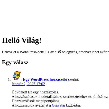
Helló Világ!
Üdvözlet a WordPress-ben! Ez az első bejegyzés, amelyet lehet akár mód
Egy válasz
Egy WordPress hozzászóló
szerint:
február 2, 2025 17:02
Üdvözlet! Ez egy hozzászólás.
A hozzászólások moderálásához, szerkesztéséhez és törléséhez 
Hozzászólások menüpontjához.
A hozzászólok avatarját a
Gravatar
biztosítja.