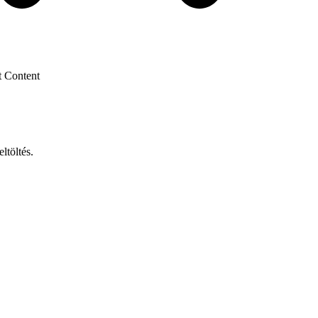
t Content
ltöltés.