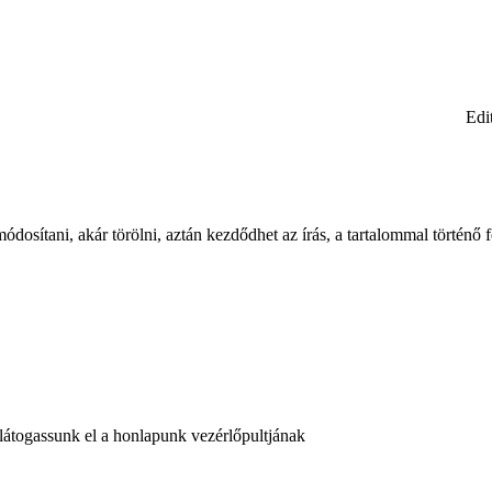
Edi
osítani, akár törölni, aztán kezdődhet az írás, a tartalommal történő fe
látogassunk el a honlapunk vezérlőpultjának